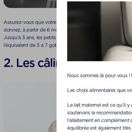
Assurez-vous que votre enfant boive suffisamment. En plus
donnez, à partir de 6 mois il peut aussi boire de l’eau ou d
Jusqu’à 3 ans, les petits ont besoin de 0,5 à 1 litre de liqui
l’équivalent de 3 à 7 gobelets.
2. Les câlins
Nous sommes là pour vous ! M
Les choix alimentaires que vo
Le lait maternel est ce qu’il 
soutenons la recommandation 
l’allaitement en complément d
équilibrée est également très