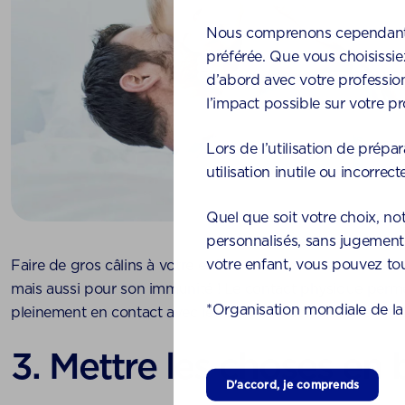
Nous comprenons cependant qu
préférée. Que vous choisissie
d’abord avec votre profession
l’impact possible sur votre pr
Lors de l’utilisation de prépa
utilisation inutile ou incorre
Quel que soit votre choix, not
personnalisés, sans jugement
votre enfant, vous pouvez to
Faire de gros câlins à votre enfant est non seulement excel
mais aussi pour son immunité ! Le contact physique perme
*Organisation mondiale de la
pleinement en contact avec les bonnes bactéries que vou
3. Mettre les choses en
D'accord, je comprends