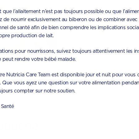
e l’allaitement n’est pas toujours possible ou que l’alimen
z de nourrir exclusivement au biberon ou de combiner avec l
nel de santé afin de bien comprendre les implications social
opre production de lait.
rations pour nourrissons, suivez toujours attentivement les ins
cte peut rendre votre bébé malade.
re Nutricia Care Team est disponible jour et nuit pour vous o
. Que vous ayez une question sur votre alimentation pendant
ujours compter sur notre soutien.
lent pour votre lien,
t à votre bébé d’être
 Santé
s portez.
 bouche