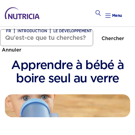
Menu
FR
INTRODUCTION
LE DÉVELOPPEMENT
Chercher
Tomber Enceinte
Annuler
alendrier Hebdomadaire
Apprendre à bébé à
Calend
boire seul au verre
Préconce