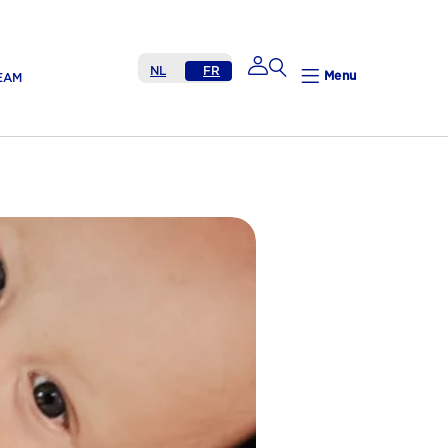
NL
FR
Menu
EAM
Mijn Nutricia
Mijn Nutricia
Mijn gegevens
Mijn privacy
UITLOGGEN