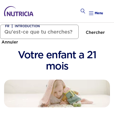
Menu
FR
INTRODUCTION
Chercher
Tomber Enceinte
Annuler
alendrier Hebdomadaire
Votre enfant a 21
Calend
mois
Préconce