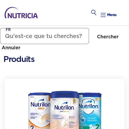
Menu
FR
Chercher
Tomber Enceinte
Annuler
alendrier Hebdomadaire
Produits
Calend
Préconce