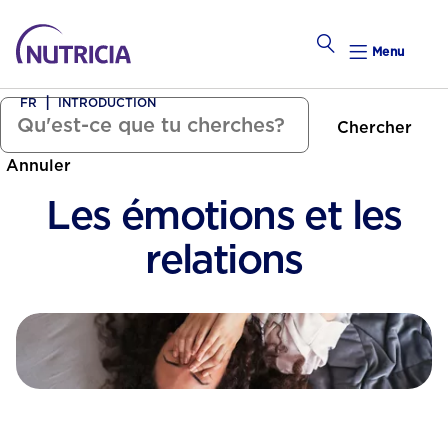
Menu
FR
INTRODUCTION
Chercher
Tomber Enceinte
Annuler
alendrier Hebdomadaire
Les émotions et les
Calend
relations
Préconce