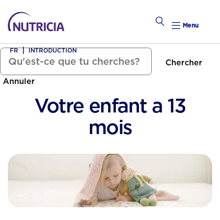
Menu
FR
INTRODUCTION
Chercher
Tomber Enceinte
Annuler
alendrier Hebdomadaire
Votre enfant a 13
Calend
mois
Préconce