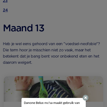
23
24
Maand 13
Heb je wel eens gehoord van een "voedsel-neofobie"?
Die term hoor je misschien niet zo vaak, maar het
betekent dat je bang bent voor onbekend eten en het
daarom weigert.
Danone Belux nv/sa
maakt gebruik van