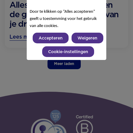
Alles over dreumesmelk en
de groei en ontwikkeling van
Door te klikken op “Alles accepteren”
geeft u toestemming voor het gebruik
je dreumes
van alle cookies.
Lees meer
Accepteren
Weigeren
Cookie-instellingen
Meer laden