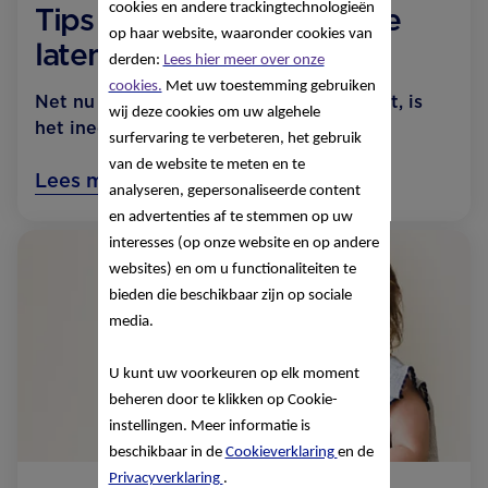
cookies en andere trackingtechnologieën
Tips om je peuter beter te
op haar website, waaronder cookies van
laten eten
derden:
Lees hier meer over onze
cookies.
Met uw toestemming gebruiken
Net nu je weet wat je kindje lekker vindt, is
wij deze cookies om uw algehele
het ineens weer afgelopen.
surfervaring te verbeteren, het gebruik
van de website te meten en te
Lees meer
analyseren, gepersonaliseerde content
en advertenties af te stemmen op uw
interesses (op onze website en op andere
websites) en om u functionaliteiten te
bieden die beschikbaar zijn op sociale
media.
U kunt uw voorkeuren op elk moment
beheren door te klikken op Cookie-
instellingen. Meer informatie is
beschikbaar in de
Cookieverklaring
en de
Privacyverklaring
.