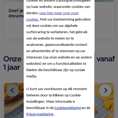
cookies en andere trackingtechnologieën
op haar website, waaronder cookies van
Geef je peuter een beetje extra met
derden:
Lees hier meer over onze
dreumesmelk!
cookies.
Met uw toestemming gebruiken
wij deze cookies om uw algehele
Lees meer
surfervaring te verbeteren, het gebruik
van de website te meten en te
analyseren, gepersonaliseerde content
en advertenties af te stemmen op uw
Onze recepten voor baby’s vanaf
interesses (op onze website en op andere
websites) en om u functionaliteiten te
1 jaar
bieden die beschikbaar zijn op sociale
media.
Vorige
U kunt uw voorkeuren op elk moment
beheren door te klikken op Cookie-
Volg
instellingen. Meer informatie is
beschikbaar in de
Cookieverklaring
en de
Privacyverklaring
.