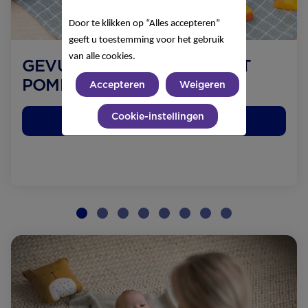
Door te klikken op “Alles accepteren”
geeft u toestemming voor het gebruik
van alle cookies.
GEVULDE AUBERGINES MET
POMPOEN
Accepteren
Weigeren
Cookie-instellingen
Bekijk het recept