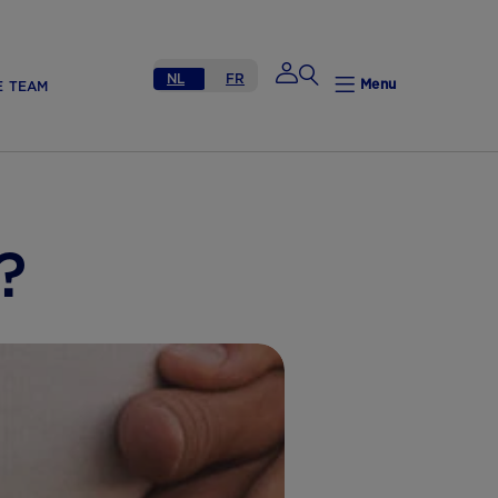
NL
FR
Menu
E TEAM
Mijn Nutricia
?
Mijn Nutricia
Mijn gegevens
Mijn privacy
UITLOGGEN