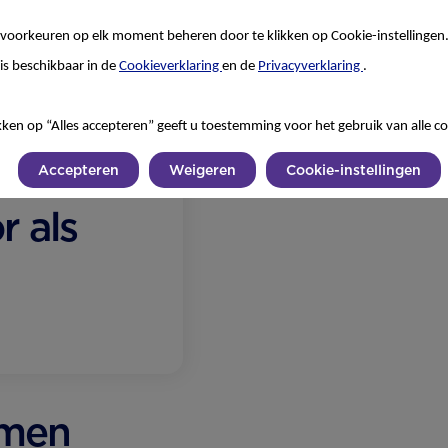
ingstips
voor als je
tijdens je zwangerschap
voorkeuren op elk moment beheren door te klikken op Cookie-instellingen
en
vitamine A
.
is beschikbaar in de
Cookieverklaring
en de
Privacyverklaring
.
kken op “Alles accepteren” geeft u toestemming voor het gebruik van alle co
Accepteren
Weigeren
Cookie-instellingen
r als
omen