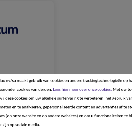
tum
lux nv/sa
maakt gebruik van cookies en andere trackingtechnologieën op h
aaronder cookies van derden:
Lees hier meer over onze cookies.
Met uw to
ngerschap
wij deze cookies om uw algehele surfervaring te verbeteren, het gebruik va
 meten en te analyseren, gepersonaliseerde content en advertenties af te
ses (op onze website en op andere websites) en om u functionaliteiten te b
zond jouw kind wordt.
ten? Zie je door de
r zijn op sociale media.