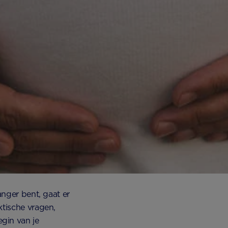
anger bent, gaat er
ktische vragen,
gin van je