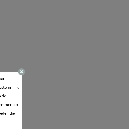
aar
estemming
n de
 stemmen op
ieden die