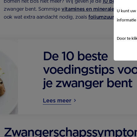
bomen het bos niet meer? Wij geven je de
10 beste voed
zwanger bent. Sommige
vitamines en mineralen
hebben 
U kunt uw 
ook wat extra aandacht nodig, zoals
foliumzuur
,
calcium
informatie 
Door te kli
De 10 beste
voedingstips voo
je zwanger bent
Lees meer
Zwangerschapssympt