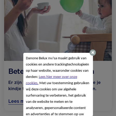
Danone Belux nv/sa
maakt gebruik van
cookies en andere trackingtechnologieën
Beter niet tot 12 maanden
op haar website, waaronder cookies van
derden:
Lees hier meer over onze
Er zijn verschillende voedingsstoffen die je
cookies.
Met uw toestemming gebruiken
kindje tot 12 maanden nog niet mag eten.
wij deze cookies om uw algehele
surfervaring te verbeteren, het gebruik
Lees meer
van de website te meten en te
analyseren, gepersonaliseerde content
en advertenties af te stemmen op uw