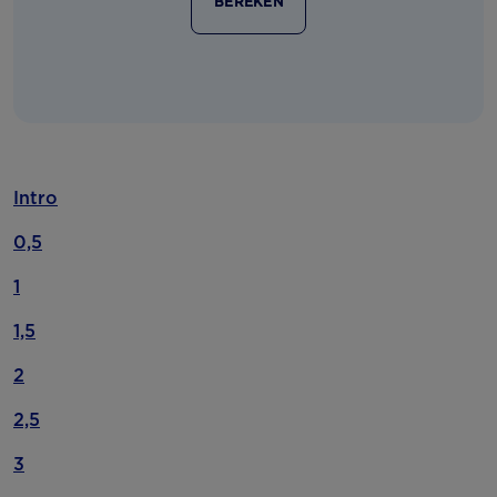
BEREKEN
Intro
0,5
1
1,5
2
2,5
3