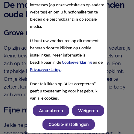
De motoriek van je 10 maanden
interesses (op onze website en op andere
oude baby
websites) en om u functionaliteiten te
bieden die beschikbaar zijn op sociale
media.
Grove motoriek
U kunt uw voorkeuren op elk moment
Op zijn achterwerk, kruipend of op handen en voeten: je
beheren door te klikken op Cookie-
kleine beweegt zoals hij wil. Hij gebruikt meubels om
instellingen. Meer informatie is
beschikbaar in de
Cookieverklaring
en de
zich op te trekken. Ook zal hij regelmatig vallen. Een
Privacyverklaring
.
traphekje installeren voorkomt dat hij de trap opklimt.
Om je kleine aan te moedigen de
eerste stapjes
te
Door te klikken op “Alles accepteren”
zetten, kan je zijn handen vastpakken. Zo leert je baby
geeft u toestemming voor het gebruik
zich aan iets minder stabiels vast te houden.
van alle cookies.
Fijne motoriek
Accepteren
Weigeren
Cookie-instellingen
Je kleine probeert vanalles vast te pakken. Hij
onderzoekt alles, vooral dingen die geluid maken. Je