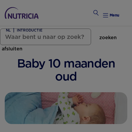
Menu
NL
INTRODUCTIE
zoeken
Zwanger Worden
afsluiten
Weekkalender
Baby 10 maanden
Weekk
oud
Intro