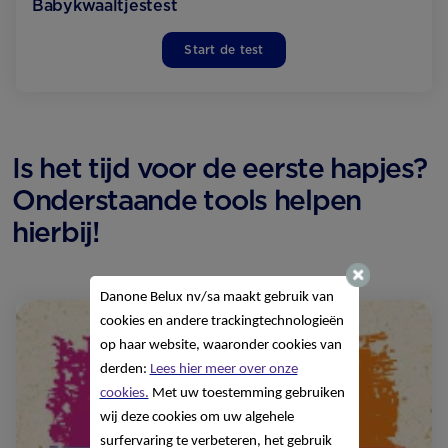
Babykwaaltjes­test
Start de test
Is het tijd voor de eerste hapjes?
Onderstaande tools helpen
hierbij!
Danone Belux nv/sa
maakt gebruik van
cookies en andere trackingtechnologieën
op haar website, waaronder cookies van
derden:
Lees hier meer over onze
cookies.
Met uw toestemming gebruiken
wij deze cookies om uw algehele
surfervaring te verbeteren, het gebruik