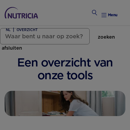
Menu
NL
OVERZICHT
zoeken
Zwanger Worden
afsluiten
Weekkalender
Een overzicht van
Weekk
onze tools
Intro