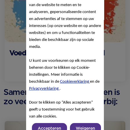
van de website te meten en te
analyseren, gepersonaliseerde content
en advertenties af te stemmen op uw
interesses (op onze website en op andere
websites) en om u functionaliteiten te
bieden die beschikbaar zijn op sociale
media.
Voedings­schema's per maand
U kunt uw voorkeuren op elk moment
Lees meer
beheren door te klikken op Cookie-
instellingen. Meer informatie is
beschikbaar in de
Cookieverklaring
en de
Privacyverklaring
.
Samen zingen of gaan slapen is
zo veel fijner met muziek erbij:
Door te klikken op “Alles accepteren”
geeft u toestemming voor het gebruik
van alle cookies.
Accepteren
Weigeren