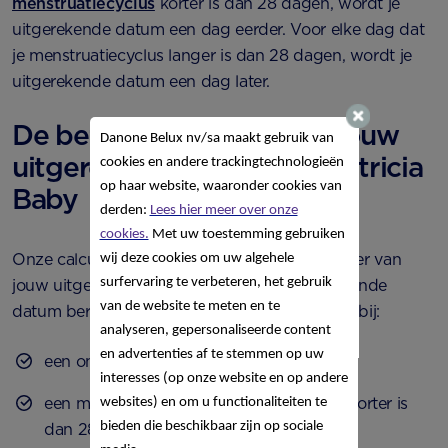
menstruatiecyclus
korter is dan 28 dagen, wordt je
uitgerekende datum een dag eerder. Voor elke dag dat
je menstruatiecyclus langer is dan 28 dagen, wordt je
uitgerekende datum een dag later.
De betrouwbaarheid van jouw
Danone Belux nv/sa
maakt gebruik van
uitgerekende datum op Nutricia
cookies en andere trackingtechnologieën
op haar website, waaronder cookies van
Baby
derden:
Lees hier meer over onze
cookies.
Met uw toestemming gebruiken
Onze calculator geeft slechts een indicatie weer van
wij deze cookies om uw algehele
surfervaring te verbeteren, het gebruik
jouw uitgerekende datum. Zelf jouw uitgerekende
van de website te meten en te
datum berekenen wordt minder betrouwbaar bij:
analyseren, gepersonaliseerde content
en advertenties af te stemmen op uw
een onregelmatige menstruatiecyclus;
interesses (op onze website en op andere
een menstruatiecyclus die veel langer of korter is
websites) en om u functionaliteiten te
bieden die beschikbaar zijn op sociale
dan 28 dagen;