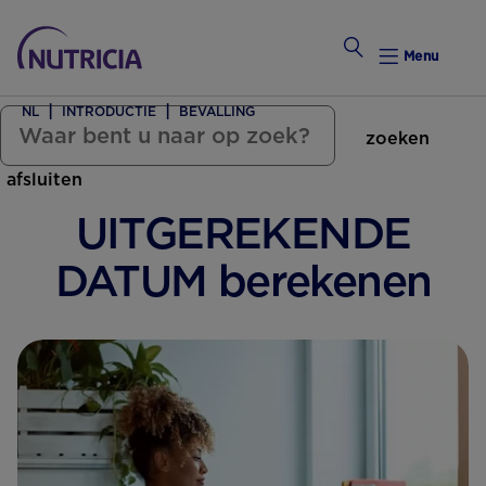
Menu
NL
INTRODUCTIE
BEVALLING
zoeken
Zwanger Worden
afsluiten
Weekkalender
UITGEREKENDE
Weekk
DATUM berekenen
Intro