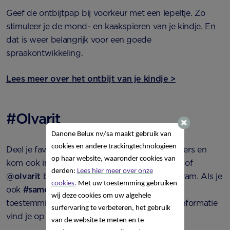
Geef de ontbijtpap bij voorkeur met een lepeltje. Zo
stimuleer je de mond- en kaakspieren van je kindje. En
dat is weer belangrijk voor een goede
spraakontwikkeling.
Lees meer over het ontbijt van je kindje >
#Olvarit
Danone Belux nv/sa
maakt gebruik van
cookies en andere trackingtechnologieën
Deel je favoriete foto's met ons en andere ouders en
op haar website, waaronder cookies van
kom ook in dit lijstje terecht.
Gebruik
#Olvarit
of
derden:
Lees hier meer over onze
@olvarit
bij jouw foto op Facebook of Instagram. Als je
cookies.
Met uw toestemming gebruiken
ook
#samenmetnutricia
toevoegt, geef je ons
wij deze cookies om uw algehele
toestemming om de foto te gebruiken.
Meer informatie
surfervaring te verbeteren, het gebruik
vind je op
deze pagina
. Tot snel!
van de website te meten en te