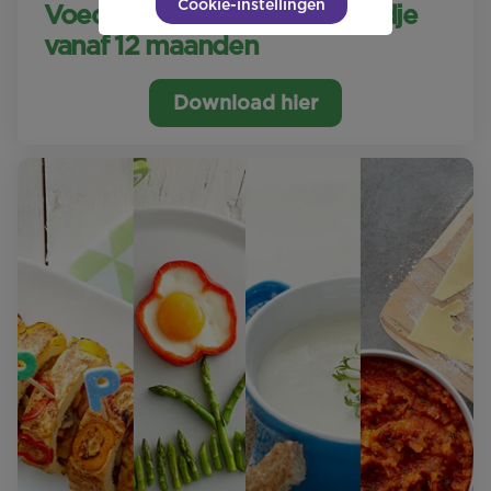
Cookie-instellingen
Voedingsschema voor je kindje
vanaf 12 maanden
Download hier