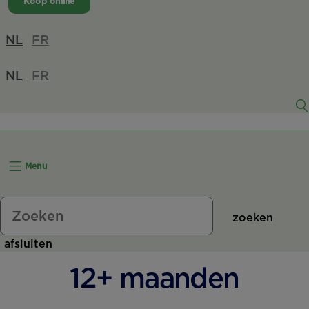
Koop online
NL
FR
NL
FR
Menu
zoeken
afsluiten
12+ maanden