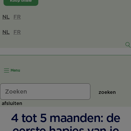
Koop online
NL
FR
NL
FR
Menu
zoeken
afsluiten
4 tot 5 maanden: de
eerste hapjes van je