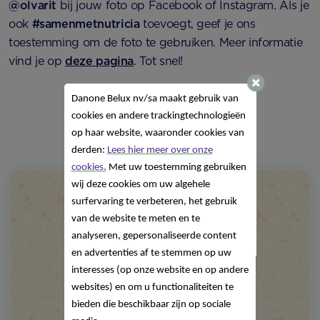
@olvarit
bij jouw foto op Facebook of Instagram. Als je
ook
#samenmetnutricia
toevoegt, geef je ons
toestemming om de foto te gebruiken.
Meer informatie
vind je op
deze pagina
. Tot snel!
Danone Belux nv/sa
maakt gebruik van
cookies en andere trackingtechnologieën
op haar website, waaronder cookies van
Bekijk alle foto's
derden:
Lees hier meer over onze
cookies.
Met uw toestemming gebruiken
wij deze cookies om uw algehele
surfervaring te verbeteren, het gebruik
van de website te meten en te
analyseren, gepersonaliseerde content
en advertenties af te stemmen op uw
interesses (op onze website en op andere
websites) en om u functionaliteiten te
bieden die beschikbaar zijn op sociale