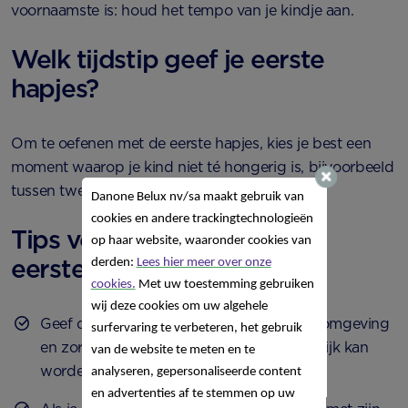
voornaamste is: houd het tempo van je kindje aan.
Welk tijdstip geef je eerste
hapjes?
Om te oefenen met de eerste hapjes, kies je best een
moment waarop je kind niet té hongerig is, bijvoorbeeld
tussen twee voedingen in.
Danone Belux nv/sa
maakt gebruik van
cookies en andere trackingtechnologieën
Tips voor het geven van de
op haar website, waaronder cookies van
eerste hapjes
derden:
Lees hier meer over onze
cookies.
Met uw toestemming gebruiken
wij deze cookies om uw algehele
Geef de eerste hapjes in een vertrouwde omgeving
surfervaring te verbeteren, het gebruik
en zorg ervoor dat je kindje zo min mogelijk kan
van de website te meten en te
worden afgeleid.
analyseren, gepersonaliseerde content
en advertenties af te stemmen op uw