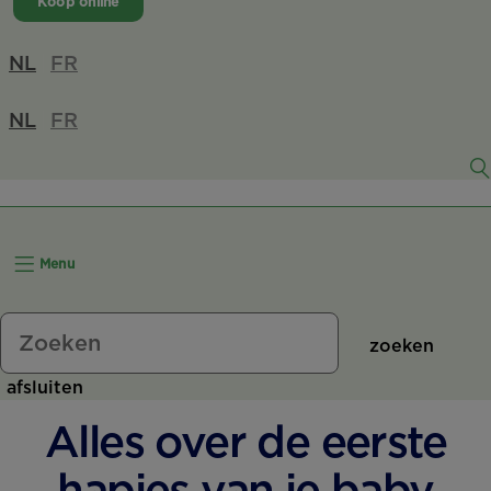
Koop online
NL
FR
NL
FR
Menu
zoeken
afsluiten
Alles over de eerste
hapjes van je baby