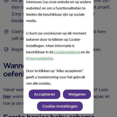
Als je kindje wilt, laat hem dan een beetje met zijn
interesses (op onze website en op andere
eten spelen en onderzoeken voordat hij het proeft.
websites) en om u functionaliteiten te
Zorg voor een slabbetje en laat hem lekker
bieden die beschikbaar zijn op sociale
kliederen.
media.
Geef je kindje een paar theelepeltjes en laat hem
U kunt uw voorkeuren op elk moment
zelf de hoeveelheid bepalen.
beheren door te klikken op Cookie-
instellingen. Meer informatie is
Begin met pure groenten met zachte smaken.
beschikbaar in de
Cookieverklaring
en de
Privacyverklaring
.
Wanneer begin je met
Door te klikken op “Alles accepteren”
oefenhapjes?
geeft u toestemming voor het gebruik
van alle cookies.
Vanaf wanneer geef je je baby de eerste hapjes? Lees
Accepteren
Weigeren
hier
wanneer je kleine klaar is voor de eerste hapjes en
hoe je de signalen kunt herkennen.
Cookie-instellingen