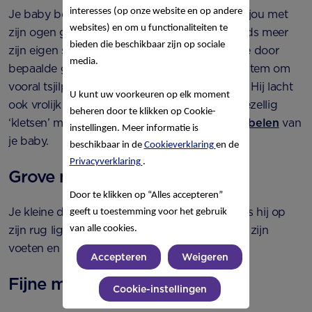
interesses (op onze website en op andere
Je baby beweegt steeds makkelijker. Hij weet jou met
websites) en om u functionaliteiten te
zijn ogen goed te volgen en ontdekt ook steeds meer
bieden die beschikbaar zijn op sociale
zijn eigen stem. Je kleine maakt contact met je door
media.
bepaalde geluiden te maken en gebruikt zijn stem om
vooral tsjilpende geluiden mee te produceren. Hij lacht
U kunt uw voorkeuren op elk moment
ook vrolijk als je grappen uithaalt. Zo kan je gezellig
beheren door te klikken op Cookie-
‘kletsen’ met je baby. Lees meer over het
brabbelen
van
instellingen. Meer informatie is
je baby.
beschikbaar in de
Cookieverklaring
en de
Privacyverklaring
.
Grove motoriek
Door te klikken op “Alles accepteren”
Je kleine draait nu op zijn zij en op zijn buik als hij op
geeft u toestemming voor het gebruik
zijn rug ligt en andersom. Je kleine speelt met zijn
van alle cookies.
voeten en vindt zijn tenen heel interessant.
Accepteren
Weigeren
Fijne motoriek
Cookie-instellingen