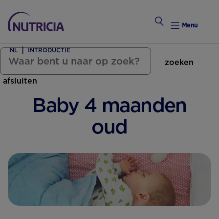
Menu
NL
INTRODUCTIE
zoeken
Zwanger Worden
afsluiten
Weekkalender
Baby 4 maanden
Weekk
oud
Intro