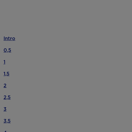
Intro
0,5
1
1,5
2
2,5
3
3,5