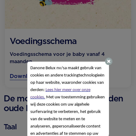
Voedingsschema
Voedingsschema voor je baby vanaf 4
maanden
Danone Belux nv/sa
maakt gebruik van
Download hier
cookies en andere trackingtechnologieën
op haar website, waaronder cookies van
derden:
Lees hier meer over onze
De motoriek van je 4 maanden
cookies.
Met uw toestemming gebruiken
wij deze cookies om uw algehele
oude baby
surfervaring te verbeteren, het gebruik
van de website te meten en te
Taal
analyseren, gepersonaliseerde content
en advertenties af te stemmen op uw