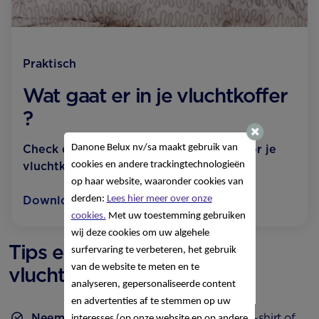
Praktisch
Wat gaat er in je vluchtkoffer
?
Danone Belux nv/sa
maakt gebruik van
Check deze lijst met de must-haves voor je
cookies en andere trackingtechnologieën
vluchtkoffer.
op haar website, waaronder cookies van
derden:
Lees hier meer over onze
Download
cookies.
Met uw toestemming gebruiken
wij deze cookies om uw algehele
Tips en advies voor je
surfervaring te verbeteren, het gebruik
van de website te meten en te
vluchtkoffer
analyseren, gepersonaliseerde content
en advertenties af te stemmen op uw
Neem niet teveel kleren mee
: een ruim t-shirt of
interesses (op onze website en op andere