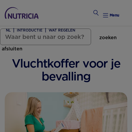
Menu
NL
INTRODUCTIE
WAT REGELEN
zoeken
Zwanger Worden
afsluiten
Weekkalender
Vluchtkoffer voor je
Weekk
bevalling
Intro