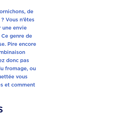
ornichons, de
 ? Vous n’êtes
r une envie
r. Ce genre de
se. Pire encore
ombinaison
ez donc pas
 du fromage, ou
uettée vous
les et comment
s