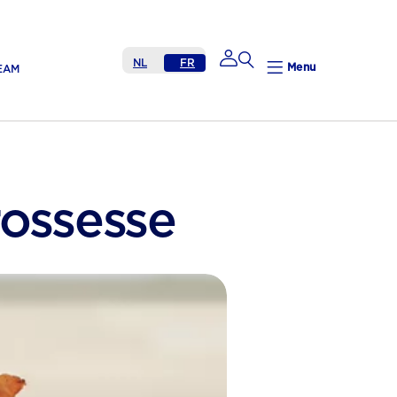
NL
FR
Menu
EAM
Mijn Nutricia
rossesse
Mijn Nutricia
Mijn gegevens
Mijn privacy
UITLOGGEN