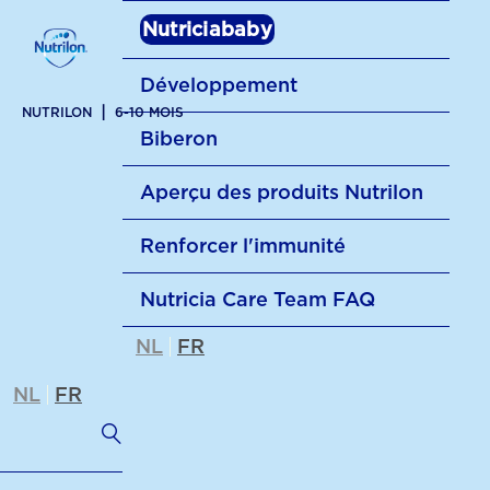
Nutriciababy
Développement
NUTRILON
6-10 MOIS
Biberon
Développement
Aperçu des produits Nutrilon
Biberon
Cognitif
Renforcer l'immunité
L'allaitement mixte
Physique
Nutricia Care Team FAQ
Renforcer l'immunité
Preparation
NL
FR
5 choses à savoir
Quantité lait bébé
NL
FR
Jouer dehors
Quel lait choisir
Renforcer l'immunité