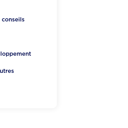
s conseils
eloppement
autres