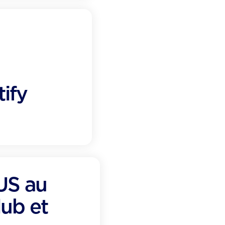
ify
US au
lub et