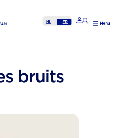
NL
FR
Menu
EAM
Mijn Nutricia
s bruits
Mijn Nutricia
Mijn gegevens
Mijn privacy
UITLOGGEN