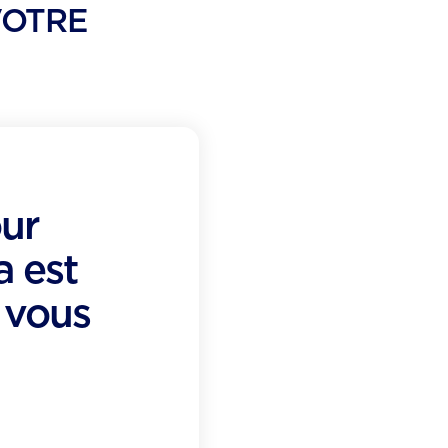
VOTRE
our
a est
 vous