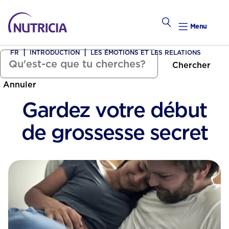
Menu
FR
INTRODUCTION
LES ÉMOTIONS ET LES RELATIONS
Chercher
Tomber Enceinte
Annuler
alendrier Hebdomadaire
Gardez votre début
Calend
de grossesse secret
Préconce