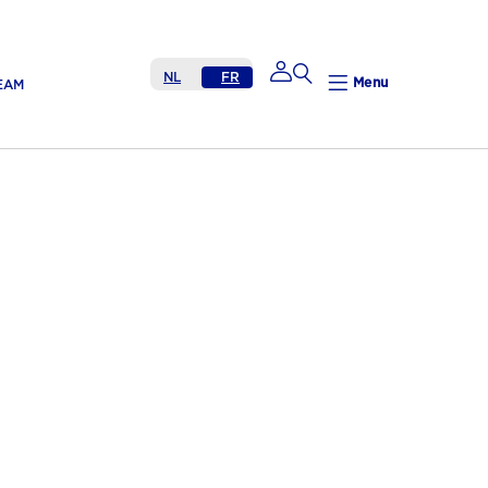
NL
FR
Menu
EAM
Mijn Nutricia
Mijn Nutricia
Mijn gegevens
Mijn privacy
UITLOGGEN