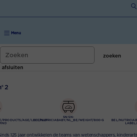
Buitenspelen
Flesvoeding schema
Een dagje uit
Is alle opvolgmelk hetzelfde?
Menu
Vitamines en mineralen
Welke flesvoeding kiezen
Weerstand verhogen
zoeken
afsluiten
n® 2
SN:SN-
E/PRODUCTS/AGE/LEEFTIJD-
BEL/NUTRICIABABY/NL_BE/WEIGHT/800-G
BEL/NUTRICIA
-MND
LABEL
 Sinds 125 jaar ontwikkelen de teams van wetenschappers, kinderart