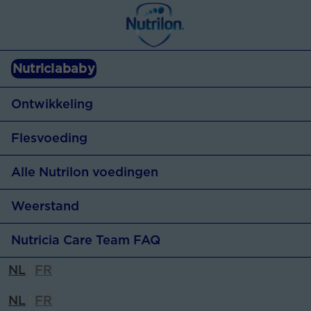
Nutriciababy
Ontwikkeling
Flesvoeding
Alle Nutrilon voedingen
Flesvoeding
Weerstand
Baby weigert fles
Nutricia Care Team FAQ
Weerstand
Flesvoeding klaarmaken
NL
FR
4 feiten over weerstand
Flesvoeding op maat
NL
FR