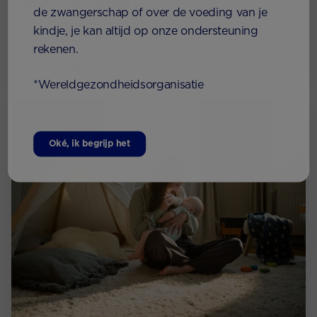
voor je klaar!
de zwangerschap of over de voeding van je
Bel gratis 0800 16 685
kindje, je kan altijd op onze ondersteuning
Whatsapp naar +32 471 13 43 00
rekenen.
Stuur een e-mail
*Wereldgezondheidsorganisatie
Oké, ik begrijp het