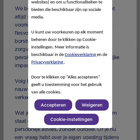
websites) en om u functionaliteiten te
We begrijpen echter dat borstvoeding niet
bieden die beschikbaar zijn op sociale
altijd mogelijk is, of dat flesvoeding de
media.
Vragen over ONZE PRODUCTEN?
voorkeur krijgt. Of je nu volledig voor
Neem contact met ons op!
U kunt uw voorkeuren op elk moment
flesvoeding kiest of dit combineert met
beheren door te klikken op Cookie-
borstvoeding, overleg eerst met je
instellingen. Meer informatie is
zorgverlener om de sociale en financiële
beschikbaar in de
Cookieverklaring
en de
gevolgen te begrijpen, inclusief de mogelijke
Privacyverklaring
.
impact op je eigen melkproductie.
Door te klikken op “Alles accepteren”
Volg bij het gebruik van flesvoeding altijd
geeft u toestemming voor het gebruik
nauwgezet de instructies op; onnodig of
van alle cookies.
verkeerd gebruik kan je baby ziek maken.
Accepteren
Weigeren
Wat je keuze ook is, ons Nutricia Care Team
Onze Nutricia
Cookie-instellingen
staat dag en nacht voor je klaar met
Babyvoedinglijn staat altijd
persoonlijk advies, zonder oordeel. Of je nu
een vraag hebt over je eigen voeding tijdens