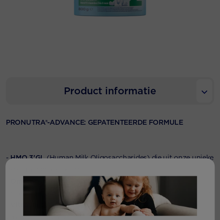
Product informatie
PRONUTRA®-ADVANCE: GEPATENTEERDE FORMULE
-
HMO 3'GL
(Human Milk Oligosaccharides) die uit onze unieke
bereidingsproces komt
-
Omega 3 (DHA*/ALA*) & Omega 6 (ARA)
: ALA* draagt bij tot
de normale ontwikkeling van de hersenen en het zenuwweefsel
-
Vitamines A, C & D*
: dragen bij tot de de normale werking
van het immuunsysteem