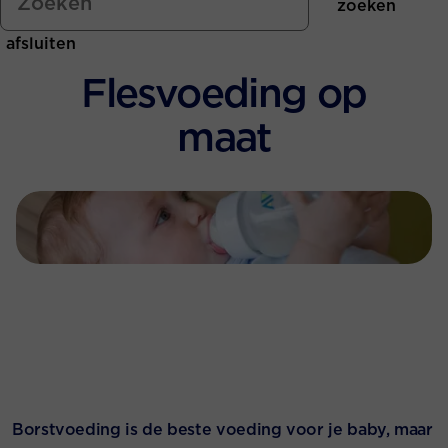
zoeken
Buitenspelen
Flesvoeding schema
afsluiten
Een dagje uit
Flesvoeding op
Is alle opvolgmelk hetzelfde?
maat
Vitamines en mineralen
Welke flesvoeding kiezen
Weerstand verhogen
Borstvoeding is de beste voeding voor je baby, maar