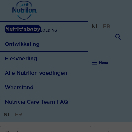
NL
FR
Nutriciababy
NUTRILON
FLESVOEDING
Ontwikkeling
Flesvoeding
Menu
Alle Nutrilon voedingen
Flesvoeding
Weerstand
Baby weigert fles
Nutricia Care Team FAQ
Weerstand
Flesvoeding klaarmaken
NL
FR
4 feiten over weerstand
Flesvoeding op maat