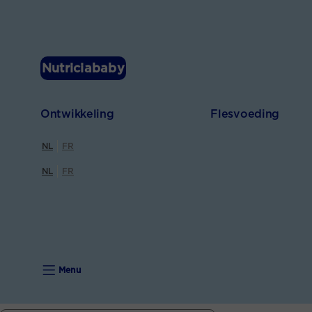
Nutriciababy
Ontwikkeling
Flesvoeding
NL
FR
NL
FR
Menu