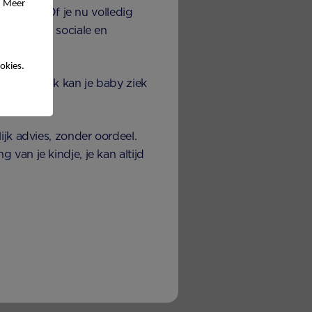
. Meer
r krijgt. Of je nu volledig
ener om de sociale en
.
okies.
eerd gebruik kan je baby ziek
ijk advies, zonder oordeel.
van je kindje, je kan altijd