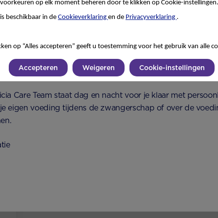
voorkeuren op elk moment beheren door te klikken op Cookie-instellingen
oeding niet altijd mogelijk is, of dat flesvoeding de voorkeu
is beschikbaar in de
Cookieverklaring
en de
Privacyverklaring
.
 combineert met borstvoeding, overleg eerst met je zorgverl
pen, inclusief de mogelijke impact op je eigen melkproductie
van het immuunsysteem
kken op “Alles accepteren” geeft u toestemming voor het gebruik van alle co
voeding altijd nauwgezet de instructies op; onnodig of verk
Accepteren
Weigeren
Cookie-instellingen
icia Care Team staat dag en nacht voor je klaar met persoonl
 ons op!
je eigen voeding tijdens de zwangerschap of over de voeding 
en.
tie