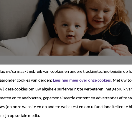
om dit belangrijke bericht te lezen.
lux nv/sa
maakt gebruik van cookies en andere trackingtechnologieën op h
aaronder cookies van derden:
Lees hier meer over onze cookies.
Met uw to
 je kindje maakt, zijn helemaal aan jou.
wij deze cookies om uw algehele surfervaring te verbeteren, het gebruik va
 meten en te analyseren, gepersonaliseerde content en advertenties af te
 biedt alle voordelen die je baby nodig heeft. Daarom onde
ereiding
maanden uitsluitend borstvoeding te geven, en om borstvoe
ses (op onze website en op andere websites) en om u functionaliteiten te b
ste voeding tot je kindje 2 jaar of ouder is. Een gezonde e
r zijn op sociale media.
e borstvoedingsperiode.