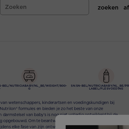
zoeken
a
N-BEL/NUTRICIABABY/NL_BE/WEIGHT/800-
SN:SN-BEL/NUTRICIABABY/NL_BE/P
-
G
LABEL/FLESVOEDING
s van wetenschappers, kinderartsen en voedingskundigen bij
Nutrilon® formules en bieden je zo het beste van onze
darmstelsel van baby’s is nog niet volledig ontwikkeld bij de
g opgebouwd. Om te beantwoorden aan de specifieke
dens elke fase van zijn ontwikkeling heeft Nutricia Nutrilon®