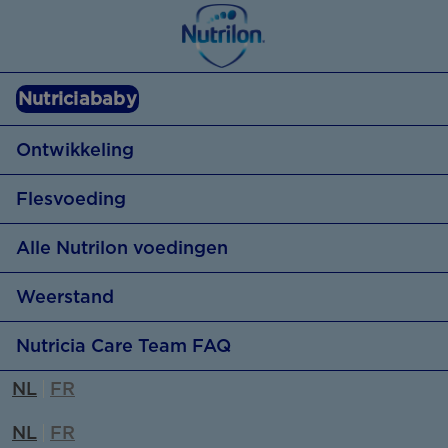
Nutriciababy
Ontwikkeling
Flesvoeding
Alle Nutrilon voedingen
Flesvoeding
Weerstand
Baby weigert fles
Nutricia Care Team FAQ
Weerstand
Flesvoeding klaarmaken
NL
FR
4 feiten over weerstand
Flesvoeding op maat
NL
FR