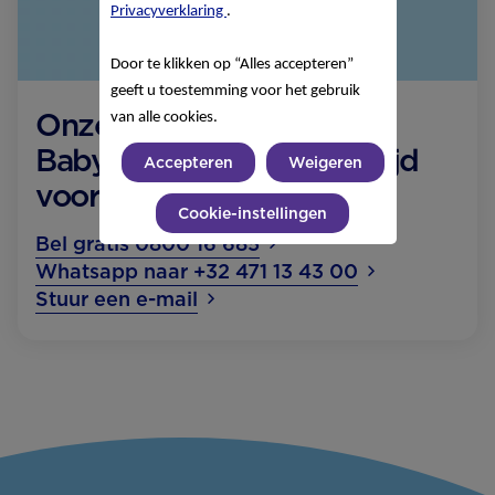
Privacyverklaring
.
Door te klikken op “Alles accepteren”
geeft u toestemming voor het gebruik
Onze Nutricia
van alle cookies.
Babyvoedinglijn staat altijd
Accepteren
Weigeren
voor je klaar!
Cookie-instellingen
Bel gratis 0800 16 685
Whatsapp naar +32 471 13 43 00
Stuur een e-mail