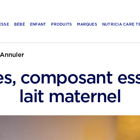
ESSE
BÉBÉ
ENFANT
PRODUITS
MARQUES
NUTRICIA CARE T
Annuler
des, composant ess
lait maternel