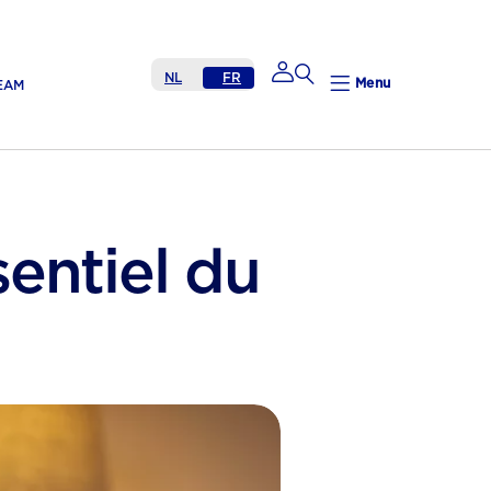
NL
FR
Menu
EAM
Mijn Nutricia
entiel du
Mijn Nutricia
Mijn gegevens
Mijn privacy
UITLOGGEN