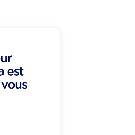
our
a est
 vous