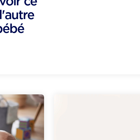
voir ce
d'autre
 bébé