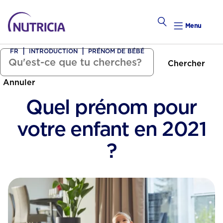
Menu
FR
INTRODUCTION
PRÉNOM DE BÉBÉ
Chercher
Tomber Enceinte
Annuler
alendrier Hebdomadaire
Quel prénom pour
Calend
votre enfant en 2021
Préconce
?