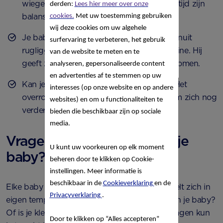
wiegend in jouw armen traint hij tegelijkertijd zijn
derden:
Lees hier meer over onze
balans.
cookies.
Met uw toestemming gebruiken
wij deze cookies om uw algehele
Je baby trekt zich op aan jouw vingers vanuit
surfervaring te verbeteren, het gebruik
rugligging. Je kijkt hierbij goed naar je kleine. Hij
van de website te meten en te
geeft zelf aan tot hoever hij omhoog wil komen.
analyseren, gepersonaliseerde content
en advertenties af te stemmen op uw
Kan je kleine al wat zelfstandiger zitten? Het
interesses (op onze website en op andere
overrollen met een bal is een goed spel om zich nog
websites) en om u functionaliteiten te
verder te ontwikkelen.
bieden die beschikbaar zijn op sociale
media.
Vragen over het zitten van je
U kunt uw voorkeuren op elk moment
baby?
beheren door te klikken op Cookie-
instellingen. Meer informatie is
beschikbaar in de
Cookieverklaring
en de
Elke baby is uniek en ook jouw baby ontwikkelt zich in
Privacyverklaring
.
eigen tempo. Heb je vragen over het zitten van je baby?
Of is je kleine een billenschuiver? Voor al je vragen kun
Door te klikken op “Alles accepteren”