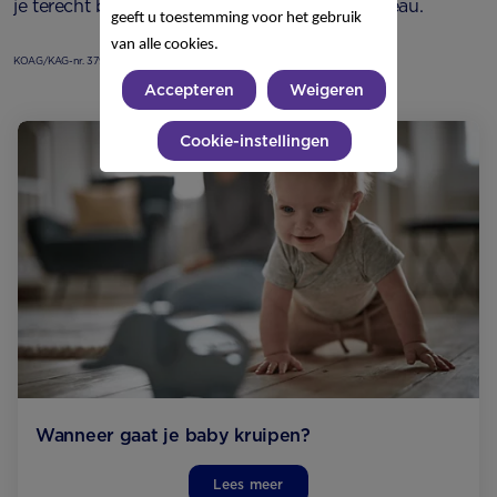
je terecht bij de huisarts of het consultatiebureau.
geeft u toestemming voor het gebruik
van alle cookies.
KOAG/KAG-nr. 379-0520-1891
Accepteren
Weigeren
Cookie-instellingen
Wanneer gaat je baby kruipen?
Lees meer