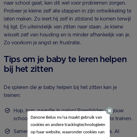
naar school gaat, kan dit wel voor problemen zorgen.
Probeer je kleine zelf alle stappen in zijn ontwikkeling te
laten maken. Zo leert hij zelf in zitstand te komen terwijl
hij ligt. En uiteindelijk van zitten naar staan. Je kleine
wisselt zelf van houding en is minder afhankelijk van je.
Zo voorkom je angst en frustratie.
Tips om je baby te leren helpen
bij het zitten
De spieren die je baby helpen bij het zitten kan je
trainen:
Hop, hop, paardje in galop! Paardrijden op jouw
Danone Belux nv/sa
maakt gebruik van
schoot is een leuk spel om zijn evenwicht te trainen.
cookies en andere trackingtechnologieën
Samen dansen op jouw favoriete nummers. Al
op haar website, waaronder cookies van