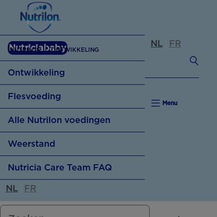
NL
FR
Nutriciababy
NUTRILON
ONTWIKKELING
Ontwikkeling
Flesvoeding
Menu
Alle Nutrilon voedingen
Flesvoeding
Weerstand
Baby weigert fles
Nutricia Care Team FAQ
Weerstand
Flesvoeding klaarmaken
NL
FR
4 feiten over weerstand
Flesvoeding op maat