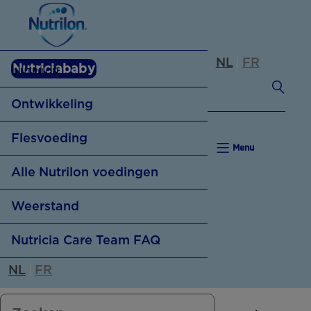
NL
FR
Nutriciababy
NUTRILON
Ontwikkeling
Flesvoeding
Menu
Alle Nutrilon voedingen
Flesvoeding
Weerstand
Baby weigert fles
Nutricia Care Team FAQ
Weerstand
Flesvoeding klaarmaken
NL
FR
4 feiten over weerstand
Flesvoeding op maat