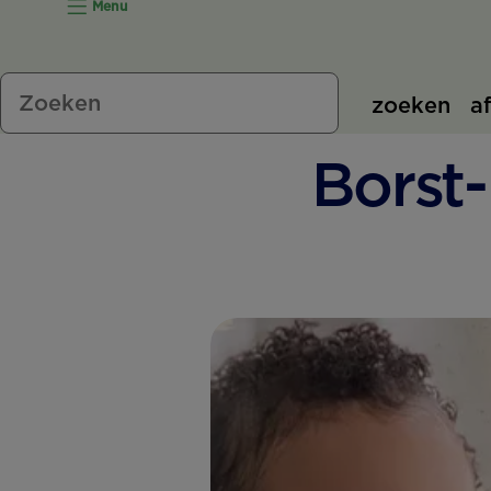
Menu
zoeken
a
Borst-