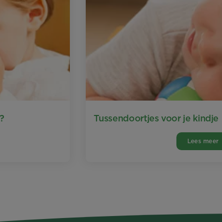
?
Tussendoortjes voor je kindje
Lees meer