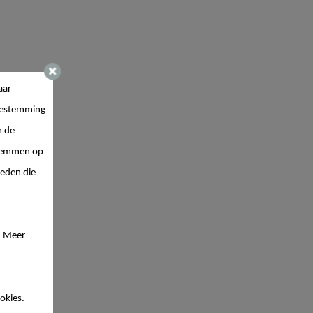
aar
estemming
n de
 stemmen op
ieden die
. Meer
okies.