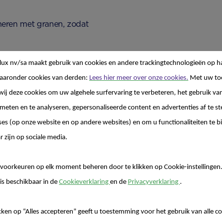
ineren met granen, zodat
arine en beleg.
lux nv/sa
maakt gebruik van cookies en andere trackingtechnologieën op h
chte stukjes van
aaronder cookies van derden:
Lees hier meer over onze cookies.
Met uw to
ervanger), peulvruchten
wij deze cookies om uw algehele surfervaring te verbeteren, het gebruik va
e afgestemd zijn op de
 meten en te analyseren, gepersonaliseerde content en advertenties af te
ses (op onze website en op andere websites) en om u functionaliteiten te b
ssendoortje geven. Dat
r zijn op sociale media.
p je kleintje vaste
j heeft. Bouw langzaam
voorkeuren op elk moment beheren door te klikken op Cookie-instellingen
is beschikbaar in de
Cookieverklaring
en de
Privacyverklaring
.
 van keuzes.
kken op “Alles accepteren” geeft u toestemming voor het gebruik van alle co