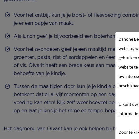
Voor het ontbijt kun je je borst- of flesvoeding comb
je er een papje van maakt.
Als lunch geef je bijvoorbeeld een boterham met marg
Danone Be
Voor het avondeten geef je een maaltijd met kleine za
website, w
groenten, pasta, rijst of aardappelen en (een) vlees(v
gebruiken 
of vis. Olvarit heeft een brede keus aan maaltijden di
website te
behoefte van je kindje.
uw interes
Tussen de maaltijden door kun je je kindje ook een tu
beschikbaa
betekent dat er al vijf momenten op een dag zijn waaro
voeding kan eten! Kijk zelf weer hoeveel behoefte hi
U kunt uw 
op en laat je kindje het ritme en tempo bepalen.
informatie 
Het dagmenu van Olvarit kan je ook helpen bij het maken
Door te kli