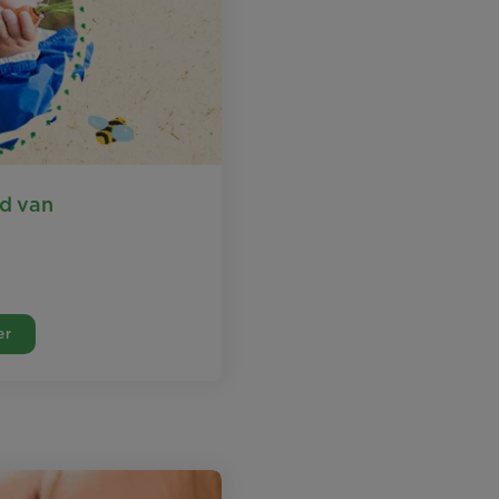
ed van
er