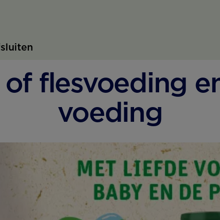
fsluiten
 of flesvoeding e
voeding