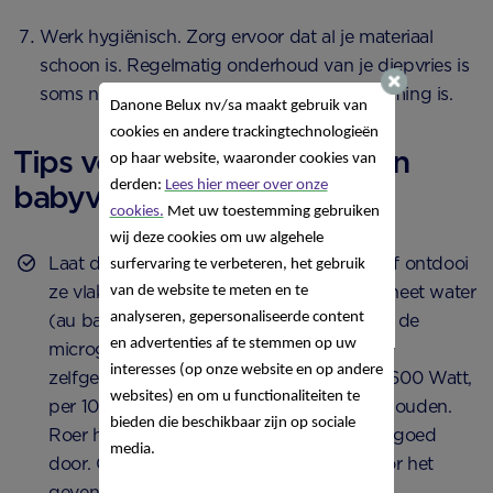
Werk hygiënisch. Zorg ervoor dat al je materiaal
schoon is. Regelmatig onderhoud van je diepvries is
soms nodig om te voorkomen dat er ijsvorming is.
Danone Belux nv/sa
maakt gebruik van
cookies en andere trackingtechnologieën
Tips voor het ontdooien van
op haar website, waaronder cookies van
derden:
Lees hier meer over onze
babyvoeding
cookies.
Met uw toestemming gebruiken
wij deze cookies om uw algehele
Laat de hapjes ontdooien in de koelkast of ontdooi
surfervaring te verbeteren, het gebruik
ze vlak voor gebruik in een pannetje met heet water
van de website te meten en te
analyseren, gepersonaliseerde content
(au bain-marie), in de flessenwarmer of in de
en advertenties af te stemmen op uw
microgolfoven (600 Watt). Verwarm jouw
interesses (op onze website en op andere
zelfgemaakte groentepap vervolgens op 600 Watt,
websites) en om u functionaliteiten te
per 100 gram kun je ca. 15 seconden aanhouden.
bieden die beschikbaar zijn op sociale
Roer het hapje voor en na het opwarmen goed
media.
door. Controleer altijd de temperatuur voor het
geven aan je kleintje.