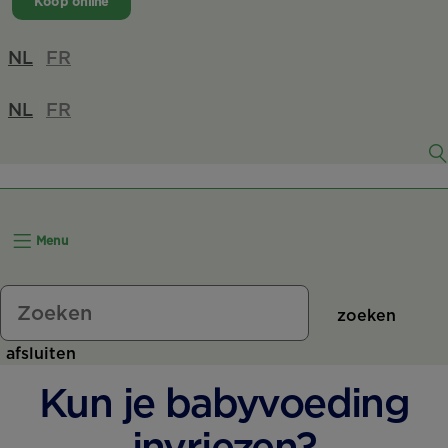
Koop online
NL
FR
NL
FR
Menu
zoeken
afsluiten
Kun je babyvoeding
invriezen?