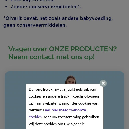
Zonder conserveermiddelen*.
*Olvarit bevat, net zoals andere babyvoeding,
geen conserveermiddelen.
Vragen over ONZE PRODUCTEN?
Neem contact met ons op!
Danone Belux nv/sa
maakt gebruik van
cookies en andere trackingtechnologieën
op haar website, waaronder cookies van
derden:
Lees hier meer over onze
cookies.
Met uw toestemming gebruiken
wij deze cookies om uw algehele