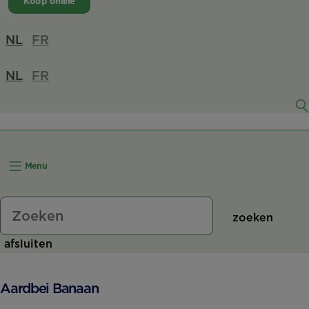
Koop online
NL
FR
NL
FR
Menu
zoeken
afsluiten
l Aardbei Banaan