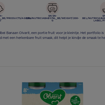
N-
SN:SN-
S
L_BE/PRODUCTS/AGE/8+-
BEL/NUTRICIABABY/NL_BE/WEIGHT/200-
BEL/NUTRICIABA
D
G
LABEL/F
ei Banaan Olvarit, een portie fruit voor je kleintje. Het portfolio is
jd met een herkenbare fruit smaak, dit helpt je kindje de smaak te 