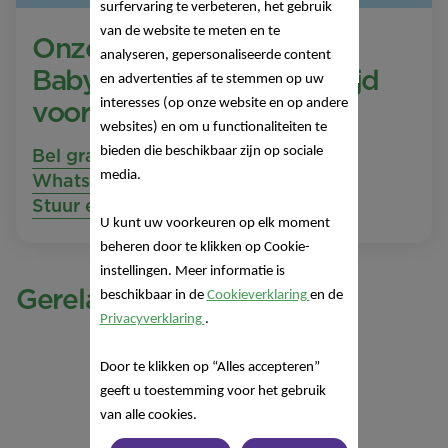
surfervaring te verbeteren, het gebruik
van de website te meten en te
Onze Nutricia
analyseren, gepersonaliseerde content
Babyvoedinglijn staat altijd
en advertenties af te stemmen op uw
voor je klaar!
interesses (op onze website en op andere
websites) en om u functionaliteiten te
bieden die beschikbaar zijn op sociale
Bel gratis 0800 16 685
media.
Whatsapp naar +32 471 13 43 00
Stuur een e-mail
U kunt uw voorkeuren op elk moment
beheren door te klikken op Cookie-
instellingen. Meer informatie is
Gerelateerde producten
beschikbaar in de
Cookieverklaring
en de
Privacyverklaring
.
Door te klikken op “Alles accepteren”
geeft u toestemming voor het gebruik
van alle cookies.