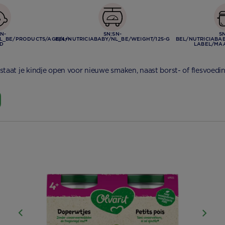
SN-
SN:SN-
SN
L_BE/PRODUCTS/AGE/4+-
BEL/NUTRICIABABY/NL_BE/WEIGHT/125-G
BEL/NUTRICIABA
D
LABEL/MAA
taat je kindje open voor nieuwe smaken, naast borst- of flesvoedin