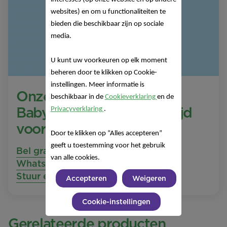
websites) en om u functionaliteiten te
bieden die beschikbaar zijn op sociale
media.
U kunt uw voorkeuren op elk moment
beheren door te klikken op Cookie-
instellingen. Meer informatie is
Onze Nutricia
beschikbaar in de
Cookieverklaring
en de
Babyvoedinglijn staat altijd
Privacyverklaring
.
voor je klaar!
Door te klikken op “Alles accepteren”
geeft u toestemming voor het gebruik
Bel gratis 0800 16 685
van alle cookies.
Whatsapp naar +32 471 13 43 00
Stuur een e-mail
Accepteren
Weigeren
Cookie-instellingen
Gerelateerde producten