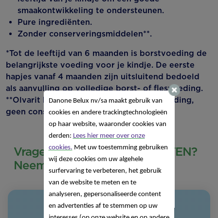
smaakontwikkeling te ondersteunen.
Pure ingrediënten.
Zonder conserveringsmiddelen**.
*Tot de leeftijd van 6 maanden is borstvoeding de
belangrijkste voeding voor je kindje. De eerste
hapjes vanaf 4 maanden zijn uitsluitend bedoeld
als aanvulling op volledige borst- of flesvoeding.
**Olvarit bevat, net zoals andere babyvoeding,
Danone Belux nv/sa
maakt gebruik van
geen conserveermiddelen.
cookies en andere trackingtechnologieën
op haar website, waaronder cookies van
derden:
Lees hier meer over onze
cookies.
Met uw toestemming gebruiken
Vragen over ONZE PRODUCTEN?
wij deze cookies om uw algehele
Neem contact met ons op!
surfervaring te verbeteren, het gebruik
van de website te meten en te
analyseren, gepersonaliseerde content
en advertenties af te stemmen op uw
interesses (op onze website en op andere