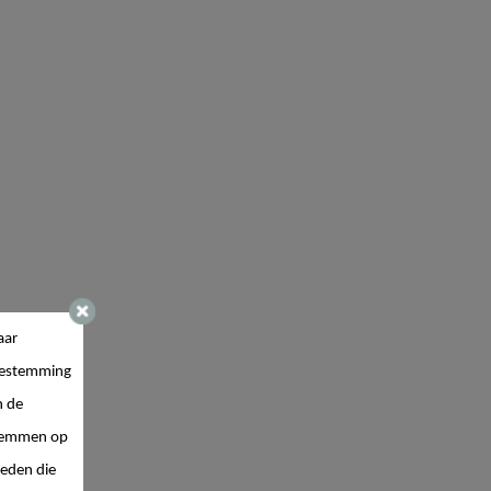
aar
estemming
n de
 stemmen op
ieden die