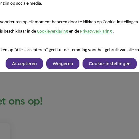
r zijn op sociale media.
evolueren: hij wil
voorkeuren op elk moment beheren door te klikken op Cookie-instellingen
is beschikbaar in de
Cookieverklaring
en de
Privacyverklaring
.
ft. Daarom heeft
n’ kan eten en op
kken op “Alles accepteren” geeft u toestemming voor het gebruik van alle co
at uit 7 volledige
1 tot 3-jarigen
Accepteren
Weigeren
Cookie-instellingen
 ons op!