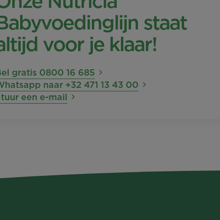
Onze Nutricia
Babyvoedinglijn staat
altijd voor je klaar!
el gratis 0800 16 685
Whatsapp naar +32 471 13 43 00
tuur een e-mail