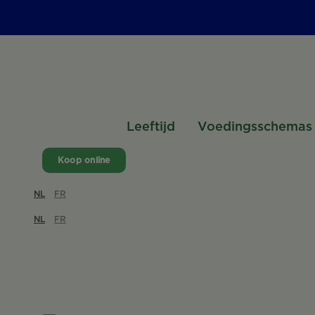
Leeftijd
Voedingsschemas
Koop online
NL
FR
NL
FR