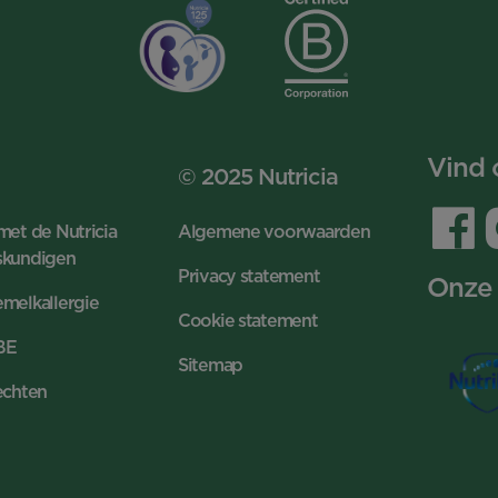
Vind 
© 2025 Nutricia
met de Nutricia
Algemene voorwaarden
skundigen
Privacy statement
Onze
melkallergie
Cookie statement
 BE
Sitemap
echten