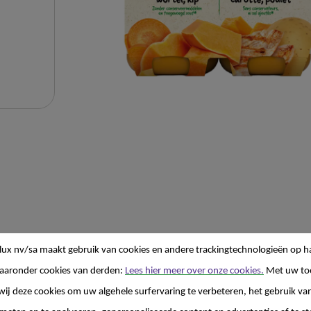
lux nv/sa
maakt gebruik van cookies en andere trackingtechnologieën op h
aaronder cookies van derden:
Lees hier meer over onze cookies.
Met uw to
matie
wij deze cookies om uw algehele surfervaring te verbeteren, het gebruik va