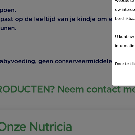
website te
poen.
uw interes
past op de leeftijd van je kindje om een goe
beschikbaa
unen.
U kunt uw 
informatie 
 babyvoeding, geen conserveermiddelen.
Door te kli
RODUCTEN? Neem contact met
Onze Nutricia