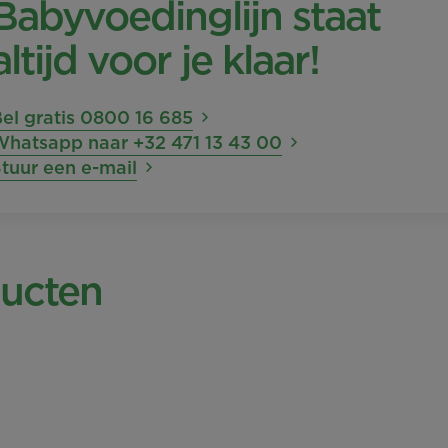
Babyvoedinglijn staat
altijd voor je klaar!
el gratis 0800 16 685
Whatsapp naar +32 471 13 43 00
tuur een e-mail
ducten