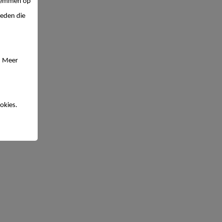
 stemmen op
ieden die
. Meer
okies.