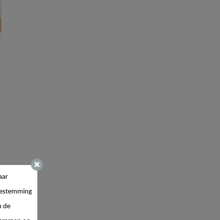
aar
estemming
n de