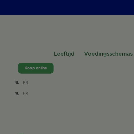
Leeftijd
Voedingsschemas
Koop online
NL
FR
NL
FR