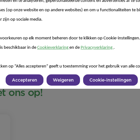
 meten en te analyseren, gepersonaliseerde content en advertenties af te
ses (op onze website en op andere websites) en om u functionaliteiten te b
de
r zijn op sociale media.
voorkeuren op elk moment beheren door te klikken op Cookie-instellingen
is beschikbaar in de
Cookieverklaring
en de
Privacyverklaring
.
kken op “Alles accepteren” geeft u toestemming voor het gebruik van alle co
Accepteren
Weigeren
Cookie-instellingen
 ons op!