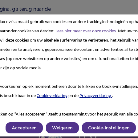
ina, ga terug naar de
nderstaande links om
lux nv/sa
maakt gebruik van cookies en andere trackingtechnologieën op h
aaronder cookies van derden:
Lees hier meer over onze cookies.
Met uw to
wij deze cookies om uw algehele surfervaring te verbeteren, het gebruik va
 meten en te analyseren, gepersonaliseerde content en advertenties af te
ses (op onze website en op andere websites) en om u functionaliteiten te b
r zijn op sociale media.
voorkeuren op elk moment beheren door te klikken op Cookie-instellingen
is beschikbaar in de
Cookieverklaring
en de
Privacyverklaring
.
kken op “Alles accepteren” geeft u toestemming voor het gebruik van alle co
Accepteren
Weigeren
Cookie-instellingen