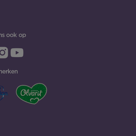
ns ook op
merken