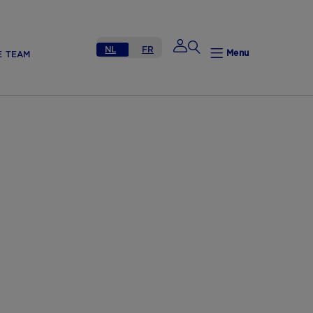
NL
FR
Menu
E TEAM
Mijn Nutricia
Mijn Nutricia
Mijn gegevens
Mijn privacy
UITLOGGEN