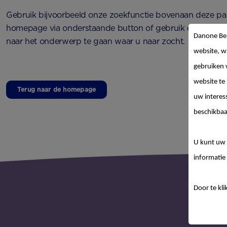
Gebruik bijvoorbeeld onze zoekfunctie bovenaan deze pag
homepage via onderstaande button of gebruik één van o
Danone Be
naar het onderwerp te gaan waar u naar zocht.
website, w
gebruiken 
website te
Terug naar de homepage
uw interes
beschikbaa
U kunt uw 
informatie 
Door te kli