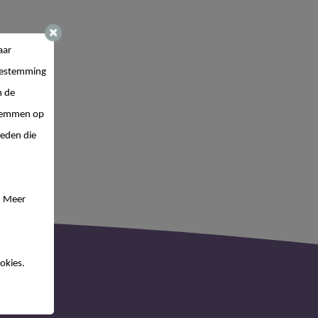
aar
estemming
n de
 stemmen op
ieden die
. Meer
okies.