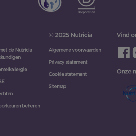
© 2025 Nutricia
Vind o
met de Nutricia
Algemene voorwaarden
skundigen
Privacy statement
melkallergie
Onze 
Cookie statement
 BE
Sitemap
echten
oorkeuren beheren