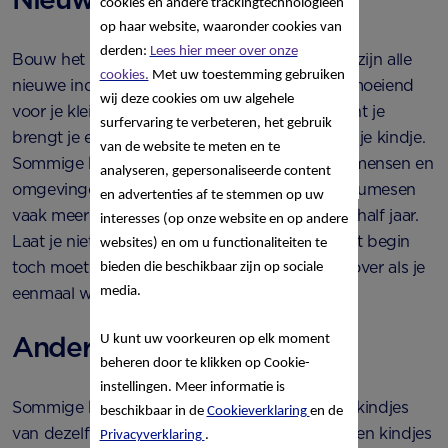
cookies en andere trackingtechnologieën
op haar website, waaronder cookies van
derden:
Lees hier meer over onze
Bouw het wennen geleidelijk op. In het begin zijn alle
cookies.
Met uw toestemming gebruiken
nieuwe indrukken en nieuwe kindjes best vermoeiend
wij deze cookies om uw algehele
voor je kleine. Probeer zelf te ontspannen, want je
surfervaring te verbeteren, het gebruik
brengt je eigen spanning gemakkelijk over op je kindje.
van de website te meten en te
Sommige kindjes wennen sneller aan nieuwe mensen en
analyseren, gepersonaliseerde content
omgevingen dan anderen. Realiseer je dat dreumesen
en advertenties af te stemmen op uw
vaak meer eenkennig zijn dan baby’s van een half jaar.
interesses (op onze website en op andere
Laat je niet uit het veld slaan als je kindje in het begin
websites) en om u functionaliteiten te
toch moet huilen; waarschijnlijk gaat het snel over als je
bieden die beschikbaar zijn op sociale
media.
eenmaal weg bent.
Andere kindjes
U kunt uw voorkeuren op elk moment
beheren door te klikken op Cookie-
instellingen. Meer informatie is
Sommige kinderdagverblijven plaatsen alleen kindjes
beschikbaar in de
Cookieverklaring
en de
van dezelfde leeftijd in een groep, andere zetten kindjes
Privacyverklaring
.