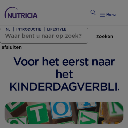
Menu
NL
INTRODUCTIE
LIFESTYLE
zoeken
Zwanger Worden
afsluiten
Weekkalender
Voor het eerst naar
Weekk
het
Intro
KINDERDAGVERBLIJ