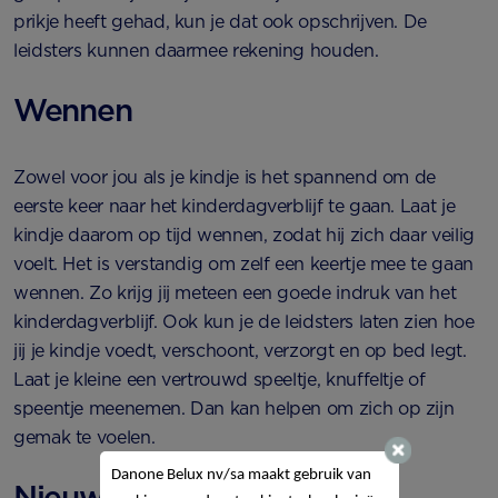
prikje heeft gehad, kun je dat ook opschrijven. De
leidsters kunnen daarmee rekening houden.
Wennen
Zowel voor jou als je kindje is het spannend om de
eerste keer naar het kinderdagverblijf te gaan. Laat je
kindje daarom op tijd wennen, zodat hij zich daar veilig
voelt. Het is verstandig om zelf een keertje mee te gaan
wennen. Zo krijg jij meteen een goede indruk van het
kinderdagverblijf. Ook kun je de leidsters laten zien hoe
jij je kindje voedt, verschoont, verzorgt en op bed legt.
Laat je kleine een vertrouwd speeltje, knuffeltje of
speentje meenemen. Dan kan helpen om zich op zijn
gemak te voelen.
Danone Belux nv/sa
maakt gebruik van
Nieuwe indrukken