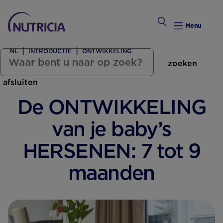
Menu
NL
INTRODUCTIE
ONTWIKKELING
zoeken
Zwanger Worden
afsluiten
Weekkalender
De ONTWIKKELING
Weekk
van je baby’s
Intro
HERSENEN: 7 tot 9
maanden