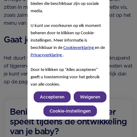
bieden die beschikbaar zijn op sociale
zitten in moedermelk. Maar je vindt ze ook in vette vis,
media.
zoals zalm, forel of makreel. Zet deze dus gerust op het
menu van je kindje.
U kunt uw voorkeuren op elk moment
beheren door te klikken op Cookie-
Gaat je baby op pad?
instellingen. Meer informatie is
beschikbaar in de
Cookieverklaring
en de
Privacyverklaring
.
Het duurt vast niet lang meer voordat je baby kruipend
of tijgerend de wereld gaat verkennen. Wil je weten wat
Door te klikken op “Alles accepteren”
je kunt verwachten als je baby groter wordt? Kijk dan
geeft u toestemming voor het gebruik
op de pagina over
lichamelijke ontwikkeling
.
van alle cookies.
Accepteren
Weigeren
Benieuwd wat er nog meer
Cookie-instellingen
speelt tijdens de ontwikkeling
van je baby?