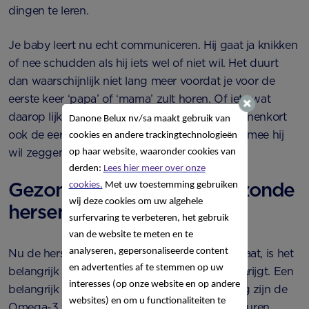
dingen te leren.
Je baby leert nu echt communiceren. Hij gaat ja knikken
of nee schudden als hij iets wel of niet wil. Het duurt
dan waarschijnlijk niet lang meer voordat je voor de
eerste keer ‘papa’ of ‘mama’ zult horen. Of iets wat
daarop lijkt natuurlijk. En misschien krijg je binnenkort
Danone Belux nv/sa
maakt gebruik van
ook de eerste echte knuffel van je kindje, waarmee hij
cookies en andere trackingtechnologieën
wil zeggen: ‘jij bent lief’!
op haar website, waaronder cookies van
derden:
Lees hier meer over onze
Gezonde voeding voor gezonde
cookies.
Met uw toestemming gebruiken
wij deze cookies om uw algehele
hersenen
surfervaring te verbeteren, het gebruik
van de website te meten en te
analyseren, gepersonaliseerde content
Nu de hersenontwikkeling van je baby hard gaat, is het
en advertenties af te stemmen op uw
belangrijk dat je baby goede voeding binnenkrijgt. Een
interesses (op onze website en op andere
belangrijk onderdeel van die gezonde voeding zijn de
websites) en om u functionaliteiten te
Omega-3 vetzuren, zoals ALA. Omega-3 vetzuren