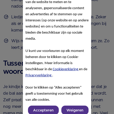
van de website te meten en te
nadoen? Of een kip? Wat knap!
analyseren, gepersonaliseerde content
en advertenties af te stemmen op uw
Liedjes zingen zijn een feest voor je kleintje. Zeker
interesses (op onze website en op andere
als er ook spannende geluiden en bewegingen bij
websites) en om u functionaliteiten te
komen kijken.
bieden die beschikbaar zijn op sociale
media.
Wijs mensen en voorwerpen aan en benoem ze. Zo
leert je baby te begrijpen wat bij elkaar hoort.
U kunt uw voorkeuren op elk moment
beheren door te klikken op Cookie-
Tussen 12 en 18 maanden:
instellingen. Meer informatie is
woordjes combineren
beschikbaar in de
Cookieverklaring
en de
Privacyverklaring
.
Je kindje kent nu steeds meer woordjes. Zonder dat je
Door te klikken op “Alles accepteren”
de bal aanwijst, weet hij nu wat ermee bedoeld wordt.
geeft u toestemming voor het gebruik
Zelf praat hij ook steeds beter. Zijn woordjes kunnen
van alle cookies.
nog meer betekenissen hebben. Zo bedoelt hij met
Accepteren
Weigeren
mama misschien daar is mama of mama til me op. Veel