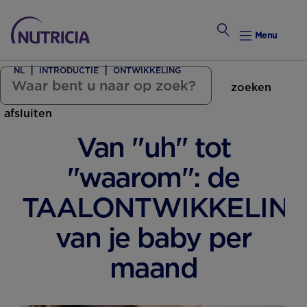
Menu
NL
INTRODUCTIE
ONTWIKKELING
zoeken
Zwanger Worden
afsluiten
Weekkalender
Van "uh" tot
Weekk
"waarom": de
Intro
TAALONTWIKKELIN
van je baby per
maand