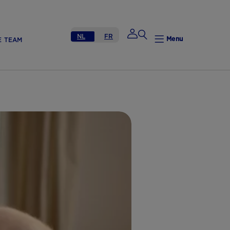
NL
FR
Menu
E TEAM
Mijn Nutricia
Mijn Nutricia
Mijn gegevens
Mijn privacy
UITLOGGEN