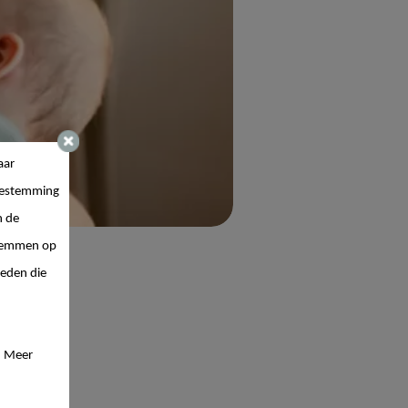
aar
estemming
n de
 stemmen op
ieden die
. Meer