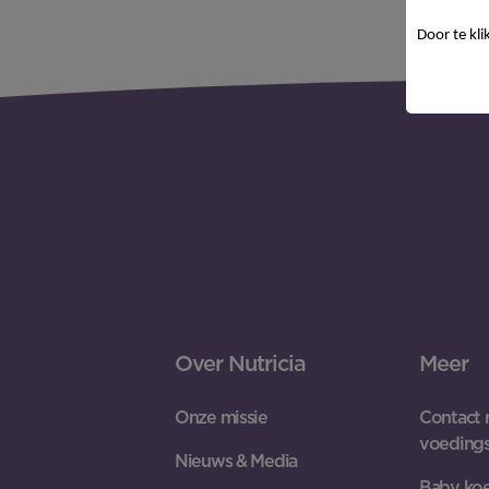
Door te kli
Over Nutricia
Meer
Onze missie
Contact 
voeding
Nieuws & Media
Baby koe