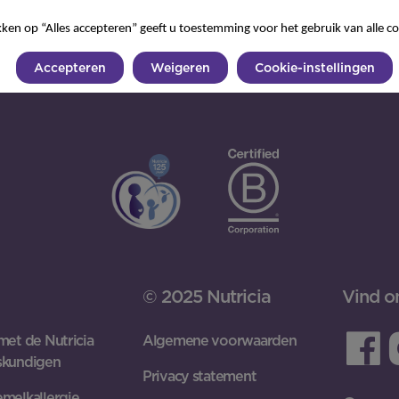
kken op “Alles accepteren” geeft u toestemming voor het gebruik van alle co
Accepteren
Weigeren
Cookie-instellingen
© 2025 Nutricia
Vind o
met de Nutricia
Algemene voorwaarden
skundigen
Privacy statement
melkallergie