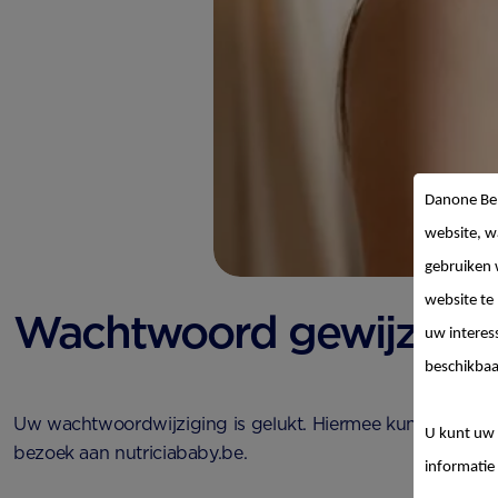
Danone Be
website, w
gebruiken 
website te
Wachtwoord gewijzigd
uw interes
beschikbaa
Uw wachtwoordwijziging is gelukt. Hiermee kunt u nu in
U kunt uw 
bezoek aan nutriciababy.be.
informatie 