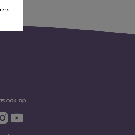
okies.
ns ook op