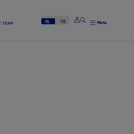
NL
FR
Menu
E TEAM
Mijn Nutricia
Mijn Nutricia
Mijn gegevens
Mijn privacy
UITLOGGEN