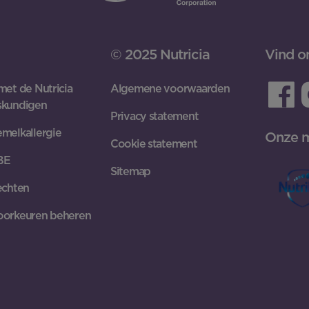
© 2025 Nutricia
Vind o
met de Nutricia
Algemene voorwaarden
skundigen
Privacy statement
melkallergie
Onze 
Cookie statement
 BE
Sitemap
echten
oorkeuren beheren