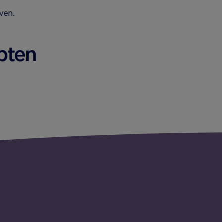
ven.
pten