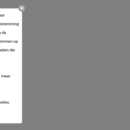
aar
estemming
n de
 stemmen op
ieden die
. Meer
okies.