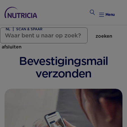
Menu
NL
SCAN & SPAAR
zoeken
Zwanger Worden
afsluiten
Weekkalender
Bevestigingsmail
Weekk
verzonden
Intro