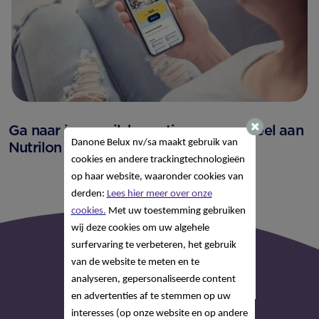
Ga naar je e-mail, bevestig en neem deel aan
Danone Belux nv/sa
maakt gebruik van
Nutrilon Scan & Spaar.
cookies en andere trackingtechnologieën
op haar website, waaronder cookies van
derden:
Lees hier meer over onze
cookies.
Met uw toestemming gebruiken
wij deze cookies om uw algehele
surfervaring te verbeteren, het gebruik
van de website te meten en te
analyseren, gepersonaliseerde content
en advertenties af te stemmen op uw
interesses (op onze website en op andere