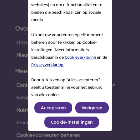
websites) en om u functionaliteiten te
bieden die beschikbaar zijn op sociale
media.
Over Nutricia
U kunt uw voorkeuren op elk moment
Onze missie
beheren door te klikken op Cookie-
instellingen. Meer informatie is
Nieuws & Media
beschikbaar in de
Cookieverklaring
en de
Privacyverklaring
.
Meer
Door te klikken op “Alles accepteren”
Contact met de Nutricia voedingskundigen
geeft u toestemming voor het gebruik
van alle cookies.
Baby koemelkallergie
Accepteren
Weigeren
Nutricia BE
Cookie-instellingen
Privacyrechten
Cookievoorkeuren beheren