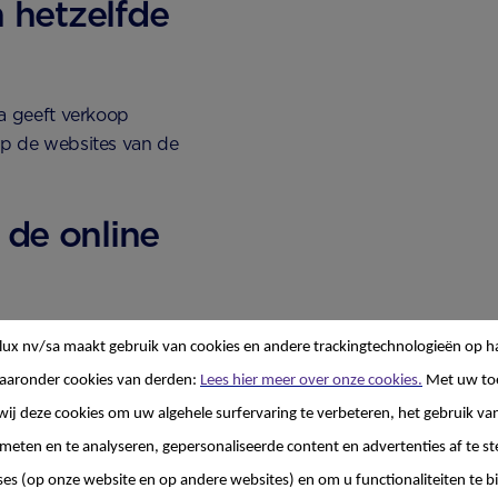
n hetzelfde
ia geeft verkoop
 op de websites van de
 de online
ia geeft verkoop
lux nv/sa
maakt gebruik van cookies en andere trackingtechnologieën op h
schillende online winkels
aaronder cookies van derden:
Lees hier meer over onze cookies.
Met uw to
 de verschillende
wij deze cookies om uw algehele surfervaring te verbeteren, het gebruik va
 meten en te analyseren, gepersonaliseerde content en advertenties af te
besteld, maar
ses (op onze website en op andere websites) en om u functionaliteiten te b