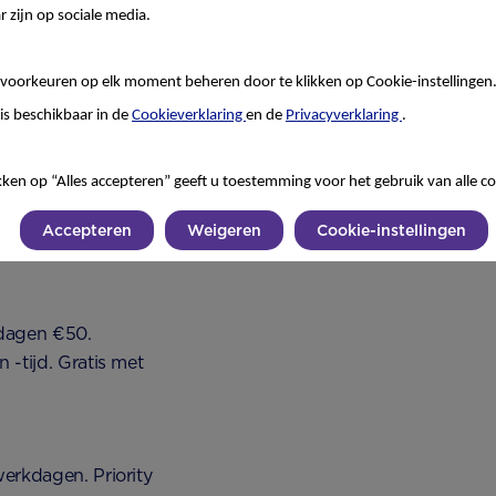
r zijn op sociale media.
voorkeuren op elk moment beheren door te klikken op Cookie-instellingen
ven met je mee wat de
t ons opnemen via ons
is beschikbaar in de
Cookieverklaring
en de
Privacyverklaring
.
kken op “Alles accepteren” geeft u toestemming voor het gebruik van alle co
den per
Accepteren
Weigeren
Cookie-instellingen
 dagen €50.
-tijd. Gratis met
erkdagen. Priority