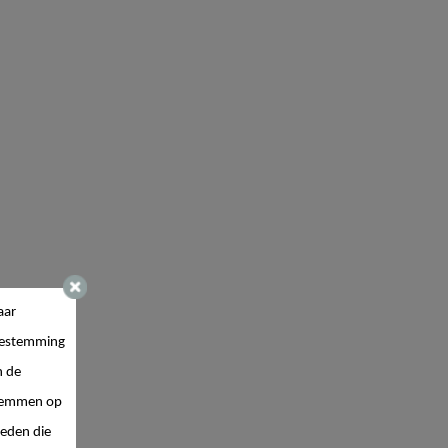
aar
estemming
n de
 stemmen op
ieden die