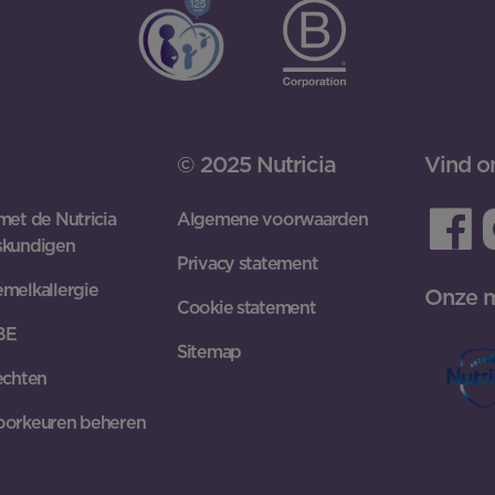
© 2025 Nutricia
Vind o
met de Nutricia
Algemene voorwaarden
skundigen
Privacy statement
melkallergie
Onze 
Cookie statement
 BE
Sitemap
echten
oorkeuren beheren