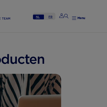
NL
FR
Menu
E TEAM
Mijn Nutricia
oducten
Mijn Nutricia
Mijn gegevens
Mijn privacy
UITLOGGEN