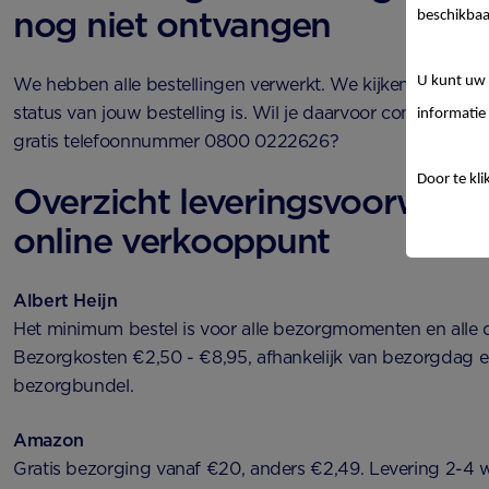
nog niet ontvangen
beschikbaa
U kunt uw 
We hebben alle bestellingen verwerkt. We kijken graag e
status van jouw bestelling is. Wil je daarvoor contact me
informatie 
gratis telefoonnummer 0800 0222626?
Door te kli
Overzicht leveringsvoorwaar
online verkooppunt
Albert Heijn
Het minimum bestel is voor alle bezorgmomenten en alle
Bezorgkosten €2,50 - €8,95, afhankelijk van bezorgdag en 
bezorgbundel.
Amazon
Gratis bezorging vanaf €20, anders €2,49. Levering 2-4 w