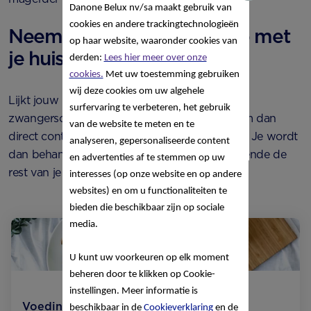
Danone Belux nv/sa
maakt gebruik van
cookies en andere trackingtechnologieën
Neem bij twijfel contact op met
op haar website, waaronder cookies van
je huisarts
derden:
Lees hier meer over onze
cookies.
Met uw toestemming gebruiken
wij deze cookies om uw algehele
Lijkt jouw lichaam de symptomen van
surfervaring te verbeteren, het gebruik
zwangerschapsvergiftiging te vertonen? Neem dan
van de website te meten en te
direct contact op met je arts of verloskundige. Je wordt
analyseren, gepersonaliseerde content
dan behandeld en blijft onder controle gedurende de
en advertenties af te stemmen op uw
rest van je zwangerschap.
interesses (op onze website en op andere
websites) en om u functionaliteiten te
bieden die beschikbaar zijn op sociale
media.
U kunt uw voorkeuren op elk moment
beheren door te klikken op Cookie-
instellingen. Meer informatie is
Voeding
beschikbaar in de
Cookieverklaring
en de