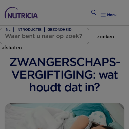
Menu
NL
INTRODUCTIE
GEZONDHEID
zoeken
Zwanger Worden
afsluiten
Weekkalender
ZWANGERSCHAPS­
Weekk
VERGIFTIGING: wat
Intro
houdt dat in?