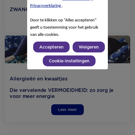
Privacyverklaring
.
ZWANGERSCHAPS­DIABETES
Door te klikken op “Alles accepteren”
Lees meer
geeft u toestemming voor het gebruik
van alle cookies.
Accepteren
Weigeren
Cookie-instellingen
Allergieën en kwaaltjes
Die vervelende VERMOEIDHEID: zo zorg je
voor meer energie
Lees meer