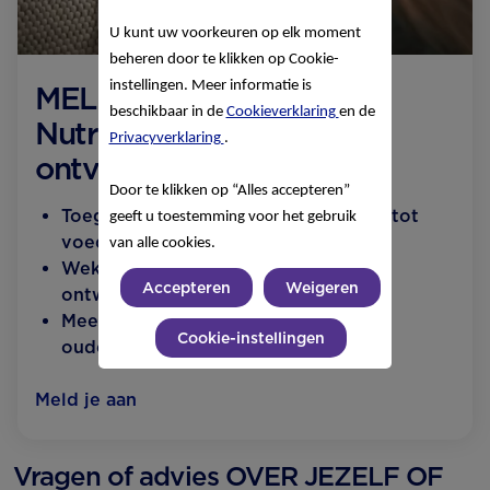
U kunt uw voorkeuren op elk moment
beheren door te klikken op Cookie-
instellingen. Meer informatie is
MELD JE AAN voor de
beschikbaar in de
Cookieverklaring
en de
Nutricia Baby Club en
Privacyverklaring
.
ontvang:
Door te klikken op “Alles accepteren”
Toegang tot alle tools, van slaaptips tot
geeft u toestemming voor het gebruik
voedingsschema's
van alle cookies.
Wekelijkse e-mail updates over de
Accepteren
Weigeren
ontwikkeling van je baby
Meest gelezen artikelen door andere
Cookie-instellingen
ouders
Meld je aan
Vragen of advies OVER JEZELF OF