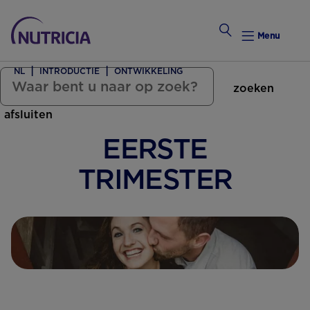
Menu
NL
INTRODUCTIE
ONTWIKKELING
zoeken
Zwanger Worden
afsluiten
Weekkalender
EERSTE
Weekk
TRIMESTER
Intro