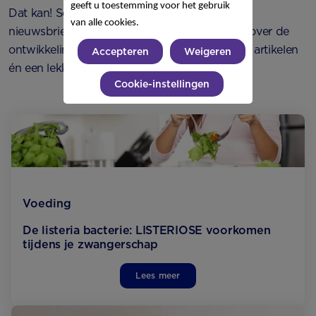
geeft u toestemming voor het gebruik
Dat kan! Schrijf je
hier
in voor onze wekelijkse
van alle cookies.
nieuwsbrief. Zo krijg je elke week een update over de
ontwikkeling van je kindje, de meest relevante artikelen
Accepteren
Weigeren
én een lekker recept.
Cookie-instellingen
Voeding
De listeria bacterie: LISTERIOSE voorkomen
tijdens je zwangerschap
Lees meer