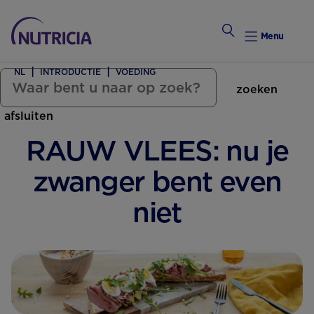
Menu
NL
INTRODUCTIE
VOEDING
zoeken
Zwanger Worden
afsluiten
Weekkalender
RAUW VLEES: nu je
Weekk
zwanger bent even
Intro
niet