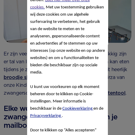
derden:
Lees hier meer over onze
cookies.
Met uw toestemming gebruiken
wij deze cookies om uw algehele
surfervaring te verbeteren, het gebruik
van de website te meten en te
analyseren, gepersonaliseerde content
en advertenties af te stemmen op uw
interesses (op onze website en op andere
Er zijn veel dingen die je nu best niet eet. Gelukkig zijn
websites) en om u functionaliteiten te
er tal van lekkere gerechten die je wel gewoon kan eten
bieden die beschikbaar zijn op sociale
tijdens je zwangerschap! Zoals bijvoorbeeld dit heerlijk
media.
broodje shoarma
, een recept bedacht door Tirza van
onze Kindervoeding Service. Ontdek al onze
U kunt uw voorkeuren op elk moment
zwangerschaps-proof recepten in onze
receptentool
.
beheren door te klikken op Cookie-
instellingen. Meer informatie is
Elke week een nieuw
beschikbaar in de
Cookieverklaring
en de
zwangerschaps-proof recept in je
Privacyverklaring
.
mailbox?
Door te klikken op “Alles accepteren”