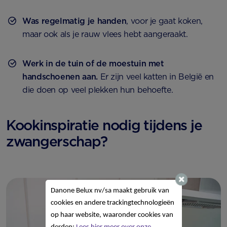
Was regelmatig je handen
, voor je gaat koken,
maar ook als je rauw vlees hebt aangeraakt.
Werk in de tuin of de moestuin met
handschoenen aan.
Er zijn veel katten in België en
die doen op veel plekken hun behoefte.
Kookinspiratie nodig tijdens je
zwangerschap?
Danone Belux nv/sa
maakt gebruik van
cookies en andere trackingtechnologieën
op haar website, waaronder cookies van