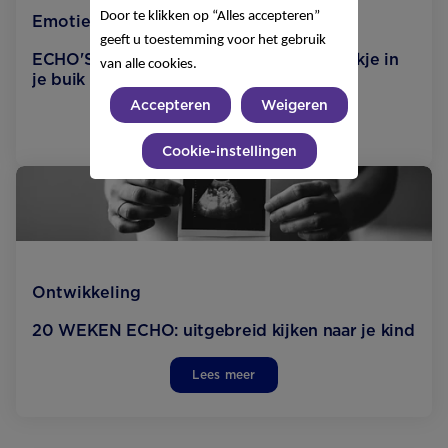
Door te klikken op “Alles accepteren”
Emotie en relaties
geeft u toestemming voor het gebruik
ECHO'S tijdens de zwangerschap: een kijkje in
van alle cookies.
je buik
Accepteren
Weigeren
Lees meer
Cookie-instellingen
Ontwikkeling
20 WEKEN ECHO: uitgebreid kijken naar je kind
Lees meer