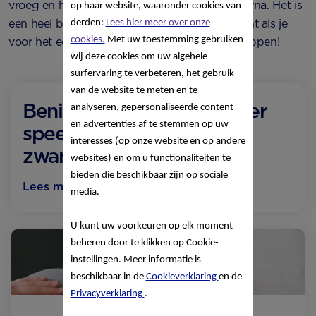
vroeg en hoor je het in een van de weken daarna. Het is
op haar website, waaronder cookies van
een heel bijzonder en vaak emotioneel moment als je
derden:
Lees hier meer over onze
cookies.
Met uw toestemming gebruiken
voor het eerst het hartje van je baby hoort kloppen!
wij deze cookies om uw algehele
surfervaring te verbeteren, het gebruik
van de website te meten en te
Benieuwd wat er nog meer
analyseren, gepersonaliseerde content
en advertenties af te stemmen op uw
speelt tijdens je
interesses (op onze website en op andere
zwangerschap?
websites) en om u functionaliteiten te
bieden die beschikbaar zijn op sociale
Lees meer over Week 7
media.
U kunt uw voorkeuren op elk moment
beheren door te klikken op Cookie-
instellingen. Meer informatie is
beschikbaar in de
Cookieverklaring
en de
Privacyverklaring
.