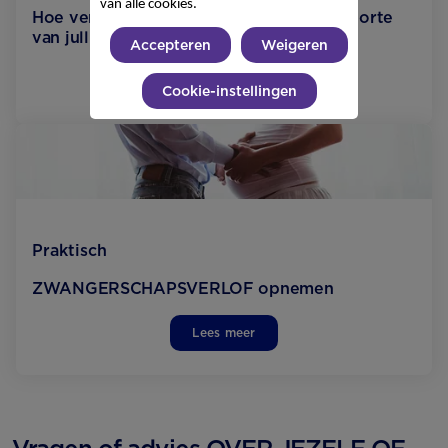
van alle cookies.
Hoe verandert jullie RELATIE na de geboorte
van jullie baby?
Accepteren
Weigeren
Lees meer
Cookie-instellingen
Praktisch
ZWANGERSCHAPS­VERLOF opnemen
Lees meer