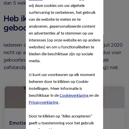
dan 5 weken opnemen.
wij deze cookies om uw algehele
surfervaring te verbeteren, het gebruik
Heb ik recht op aanvullend
van de website te meten en te
geboorteverlof?
analyseren, gepersonaliseerde content
en advertenties af te stemmen op uw
interesses (op onze website en op andere
Iedereen die in loondienst werkt, heeft vanaf 1 juli 2020
websites) en om u functionaliteiten te
recht op aanvullend geboorteverlof. Dit geldt dus voor
bieden die beschikbaar zijn op sociale
geboortes vanaf 1 juli 2020. Voor partners die als
media.
zelfstandige werken, bestaat zo’n regeling (nog) niet.
U kunt uw voorkeuren op elk moment
beheren door te klikken op Cookie-
instellingen. Meer informatie is
beschikbaar in de
Cookieverklaring
en de
Privacyverklaring
.
Door te klikken op “Alles accepteren”
Emotie en relaties
geeft u toestemming voor het gebruik