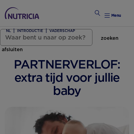
Menu
NL
INTRODUCTIE
VADERSCHAP
zoeken
Zwanger Worden
afsluiten
Weekkalender
PARTNERVERLOF:
Weekk
extra tijd voor jullie
Intro
baby